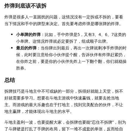
炸弹到底该不该拆
炸弹是很多人一直困扰的问题，这情况没有一定拆或不拆的，要看
当下情况和手中的牌型来决定。首先要考虑炸弹是哪张牌的炸弹。
小单牌的炸弹
：比如，手中炸弹是5，又有3、4、6、7这类的
小单牌。这情况炸弹就必定要拆了，组成顺子出牌。
最后的炸弹
：当你牌出到最后，再出一次牌就剩净手炸弹的时
候，此时要注意给你小伙伴提个醒，告诉伙伴有炸弹赶紧扔，
在你炸之前，要是你的小伙伴先炸上一下翻个翻，你们就稳操
胜券。
总结
拆牌技巧是斗地主中不可或缺的一部分，拆得好就能上天堂，拆不
好就需要多学习。想要在斗地主游戏中快速赢钱，就要去抢当地
主。而游戏的最大乐趣也在于打地主，找到完美配合的伙伴，不让
地主赢牌，才能体现出斗地主的水平。
斗地主盈利一波，也要提醒大家，会拆牌也要能“忍住不拆牌”，别为
了斗牌硬是打乱了手牌的布局，留下一堆不成套的单张，反而给自