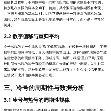
在随机过程中，不同数字在不同时间段内出现的次数是不均匀的，
特别是在有限的样本空间下。例如，某个数字连续数期没有出现，
并不违反概率的基本法则，因为它仍然属于一种正常的随机波动。
因此，冷号现象实际上是随机现象中的一种常态，而不是不寻常的
例外。
2.2 数字偏移与重归平均
冷号出现的另一个原因是“数字偏移”现象。在较长一段时间内，某些
数字的出现频率较低，而其他数字频繁出现。这种“偏移”现象会导致
某些数字的出现频率下降，形成冷号。然而，根据“重归平均”原理，
长时间未出现的冷号有较高的概率在未来的开奖中出现，以弥补其
未出现的次数。这种现象在一定程度上解释了为什么冷号似乎在某
些情况下比其他数字更容易出现。
三、冷号的周期性与数据分析
3.1 冷号与热号的周期性规律
快3中的冷号现象并不是随机无序的，而是具有一定的周期性。在一