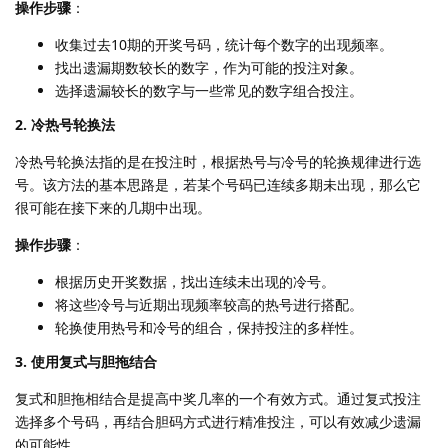
操作步骤
：
收集过去10期的开奖号码，统计每个数字的出现频率。
找出遗漏期数较长的数字，作为可能的投注对象。
选择遗漏较长的数字与一些常见的数字组合投注。
2.
冷热号轮换法
冷热号轮换法指的是在投注时，根据热号与冷号的轮换规律进行选
号。该方法的基本思路是，若某个号码已连续多期未出现，那么它
很可能在接下来的几期中出现。
操作步骤
：
根据历史开奖数据，找出连续未出现的冷号。
将这些冷号与近期出现频率较高的热号进行搭配。
轮换使用热号和冷号的组合，保持投注的多样性。
3.
使用复式与胆拖结合
复式和胆拖相结合是提高中奖几率的一个有效方式。通过复式投注
选择多个号码，再结合胆码方式进行精准投注，可以有效减少遗漏
的可能性。