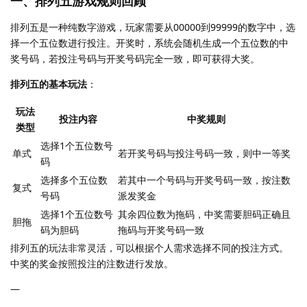
一、排列五游戏规则回顾
排列五是一种纯数字游戏，玩家需要从00000到99999的数字中，选
择一个五位数进行投注。开奖时，系统会随机生成一个五位数的中
奖号码，若投注号码与开奖号码完全一致，即可获得大奖。
排列五的基本玩法
：
玩法
投注内容
中奖规则
类型
选择1个五位数号
单式
若开奖号码与投注号码一致，则中一等奖
码
选择多个五位数
若其中一个号码与开奖号码一致，按注数
复式
号码
派发奖金
选择1个五位数号
其余四位数为拖码，中奖需要胆码正确且
胆拖
码为胆码
拖码与开奖号码一致
排列五的玩法非常灵活，可以根据个人需求选择不同的投注方式。
中奖的奖金按照投注的注数进行发放。
—