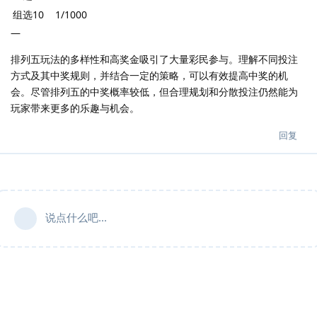
组选10
1/1000
—
排列五玩法的多样性和高奖金吸引了大量彩民参与。理解不同投注
方式及其中奖规则，并结合一定的策略，可以有效提高中奖的机
会。尽管排列五的中奖概率较低，但合理规划和分散投注仍然能为
玩家带来更多的乐趣与机会。
回复
说点什么吧...