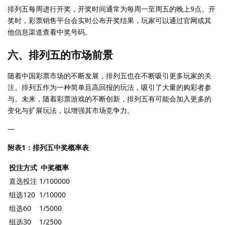
排列五每周进行开奖，开奖时间通常为每周一至周五的晚上9点。开
奖时，彩票销售平台会实时公布开奖结果，玩家可以通过官网或其
他信息渠道查看中奖号码。
六、排列五的市场前景
随着中国彩票市场的不断发展，排列五也在不断吸引更多玩家的关
注。排列五作为一种简单且高回报的玩法，吸引了大量的购彩者参
与。未来，随着彩票游戏的不断创新，排列五有可能会加入更多的
变化与扩展玩法，以增强其市场竞争力。
—
附表1：排列五中奖概率表
投注方式
中奖概率
直选投注
1/100000
组选120
1/10000
组选60
1/5000
组选30
1/2500