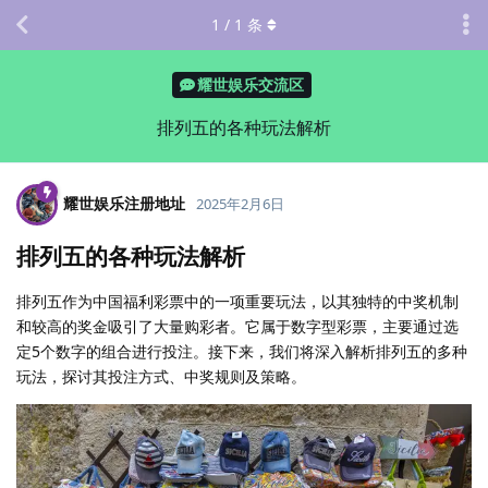
1
/
1
条
耀世娱乐交流区
排列五的各种玩法解析
耀世娱乐注册地址
2025年2月6日
排列五的各种玩法解析
排列五作为中国福利彩票中的一项重要玩法，以其独特的中奖机制
和较高的奖金吸引了大量购彩者。它属于数字型彩票，主要通过选
定5个数字的组合进行投注。接下来，我们将深入解析排列五的多种
玩法，探讨其投注方式、中奖规则及策略。