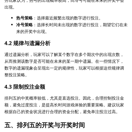
分玩家认为，热号的出现概率较高，而冷号可能在未来的开奖中会
出现。
热号策略
：选择最近频繁出现的数字进行投注。
冷号策略
：选择长时间未出现的数字进行投注，期望它们在未
来的开奖中出现。
4.2 规律与遗漏分析
通过遗漏分析，玩家可以了解某个数字在多个期次中的出现次数，
从而推测该数字是否可能在未来的某一期中遗漏。在一些情况下，
数字的遗漏现象会呈现出一定的规律性，玩家可以根据这些规律调
整投注策略。
4.3 限制投注金额
排列五的中奖概率较低，尤其是直选投注。因此，合理控制投注金
额，避免过度投注，是提高长时间游戏体验的重要策略。建议玩家
根据自己的资金状况进行合理的资金分配，避免单注投注过高。
五、排列五的开奖与开奖时间