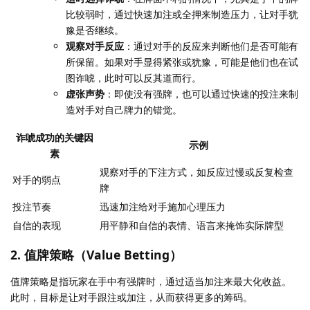
比较弱时，通过快速加注或全押来制造压力，让对手犹
豫是否继续。
观察对手反应
：通过对手的反应来判断他们是否可能有
所保留。如果对手显得紧张或犹豫，可能是他们也在试
图诈唬，此时可以反其道而行。
虚张声势
：即使没有强牌，也可以通过快速的投注来制
造对手对自己牌力的错觉。
诈唬成功的关键因
示例
素
观察对手的下注方式，如反应过慢或反复检查
对手的弱点
牌
投注节奏
迅速加注给对手施加心理压力
自信的表现
用平静和自信的表情、语言来掩饰实际牌型
2.
值牌策略（Value Betting）
值牌策略是指玩家在手中有强牌时，通过适当加注来最大化收益。
此时，目标是让对手跟注或加注，从而获得更多的筹码。