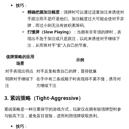
技巧
：
精确把握加注幅度
：强牌时可以通过适量加注来诱使对
手跟注而不是吓退他们。加注幅度过大可能会使对手弃
牌，而过小则无法有效积累筹码。
打慢牌（Slow Playing）
：当拥有非常强的牌时，表
现出不急于加注或只是跟注，以此来诱使对手继续下
注，从而将对手“套”入自己的节奏。
值牌策略的应用
示例
场景
对手表现出弱点
对手反复检查自己的牌，显得犹豫
弱牌对手继续下
在手中有三条或顺子时表现得不紧不慢，诱导对
注
方继续下注
3.
紧凶策略（Tight-Aggressive）
紧凶策略是一种注重保守的游戏方式，玩家仅在拥有较强牌型时参
与较高下注，避免盲目冒险，进而利用强牌获取胜利。
技巧
：