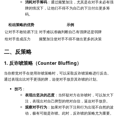
消耗对手筹码
：通过频繁加注，尤其是在对手未必有强
牌的情况下，让他们不得不为自己的下注付出更多筹
码。
松凶策略的优势
示例
让对手不敢轻易下注
对手难以准确判断自己有强牌还是弱牌
给对手造成压力
频繁加注使对手不得不做出更多的决策
二、反策略
1.
反诈唬策略（Counter Bluffing）
当你察觉对手在使用诈唬策略时，可以采取反诈唬策略进行反击。
通过表现出比对手更强的牌，迫使对手放弃其诈唬的计划。
技巧
：
表现出坚决的态度
：当怀疑对方在诈唬时，可以加大下
注，表现出对自己牌型的绝对自信，逼迫对手放弃。
观察对手行为
：如果对手的下注和行为出现不自然的波
动，极有可能是诈唬。此时，反诈唬的策略尤为重要。