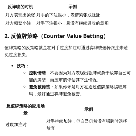
反诈唬的时机
示例
对方表现出紧张
对手的下注很小，表情紧张或犹豫
对方频繁小注
对手下注很小，且没有继续进攻的意图
2.
反值牌策略（Counter Value Betting）
值牌策略的反策略就是在对手过度加注时通过弃牌或选择跟注来避
免过度损失。
技巧
：
控制情绪
：不要因为对方表现出强牌就急于放弃自己可
能的牌型，而应审慎评估其下注情况。
避免被诱惑
：如果你怀疑对方在通过值牌策略骗取筹
码，最好通过弃牌避免被套。
反值牌策略的应用场
示例
景
对手持续加注，但自己仍然没有强牌时选择
过度加注时
放弃