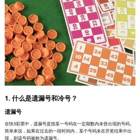
1. 什么是遗漏号和冷号？
遗漏号
在快3彩票中，遗漏号是指某一号码在一定期数内未曾出现的号码。
简单来说，如果在过去的一段时间内，某个号码未在开奖结果中出
现，则该号码被称为遗漏号。