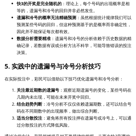
快3的开奖是完全随机的
：理论上，每个号码的出现概率是相
等的，遗漏号和冷号的回归并非必然发生。
遗漏和冷号的概率无法精确预测
：虽然根据统计规律我们可以
预测某些号码的回归，但这种预测基于的是概率而非确定性，
因此并不能保证每次都有效。
数据分析需要精准
：遗漏号和冷号的分析依赖于历史数据的精
确记录，若数据有误或分析方法不科学，可能导致错误的投注
决策。
5. 实践中的遗漏号与冷号分析技巧
在实际投注中，彩民可以借助以下技巧优化遗漏号和冷号分析：
关注最近期数的遗漏号
：观察近期遗漏号的变化，某些号码在
几期内未出现，可能在未来开奖中回归。
结合趋势判断
：冷号分析不仅仅依赖遗漏期数，还可以结合号
码在不同期数中的出现频率，做出综合判断。
适当分散投注
：避免将所有投注押在遗漏号或冷号上，可以通
过分散投注的方式降低风险。