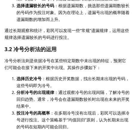
选择遗漏较长的号码
：根据遗漏期数，挑选那些遗漏期数较长
的号码作为投注对象。因为在理论上，遗漏号出现的概率随着
遗漏期数的增加而上升。
通过长期观察和统计，彩民可以发现一些“常规”遗漏规律，运用这些
规律选择遗漏较长的号码进行投注。
3.2 冷号分析法的运用
冷号分析法则是依据冷号在某些特定期数中未出现的特征，预测它
们可能会在接下来的开奖中出现。其操作步骤如下：
选择历史冷号
：根据历史开奖数据，找出长期未出现的号码，
这些号码即为冷号。
分析冷号的出现规律
：通过观察冷号的出现间隔，了解冷号的
回归趋势。通常，冷号会在遗漏期数较长时出现在未来的开奖
结果中。
投注冷号的高概率
：在多期冷号没有出现后，彩民可以选择冷
号进行投注。这个策略基于“均值回归”原则，认为长期未出现
的号码在短期内可能会回归。