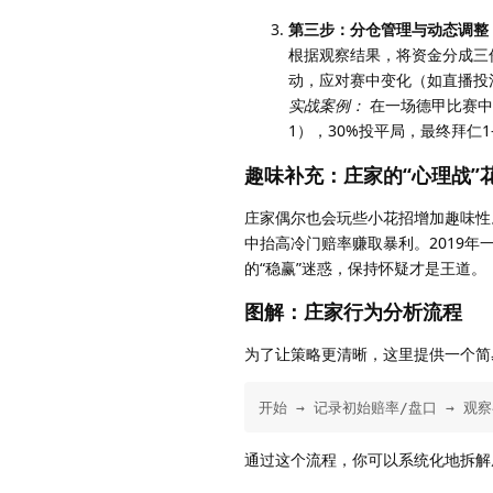
第三步：分仓管理与动态调整
根据观察结果，将资金分成三份
动，应对赛中变化（如直播投
实战案例：
在一场德甲比赛中，
1），30%投平局，最终拜仁1
趣味补充：庄家的“心理战”
庄家偶尔也会玩些小花招增加趣味性。
中抬高冷门赔率赚取暴利。2019年
的“稳赢”迷惑，保持怀疑才是王道。
图解：庄家行为分析流程
为了让策略更清晰，这里提供一个简
开始 → 记录初始赔率/盘口 → 观
通过这个流程，你可以系统化地拆解