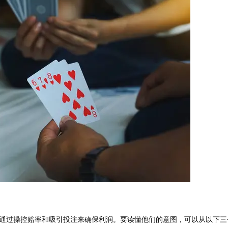
通过操控赔率和吸引投注来确保利润。要读懂他们的意图，可以从以下三