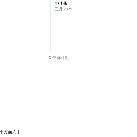
1
/
1
条
三月 2025
最新回复
个方面入手：