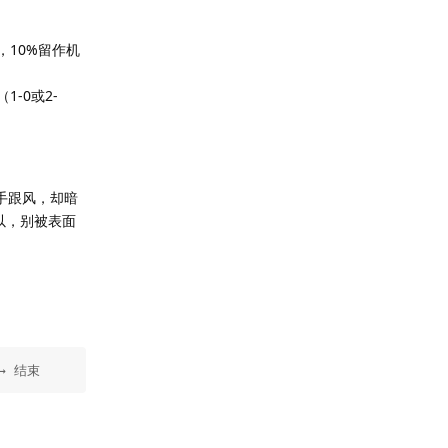
，10%留作机
-0或2-
手跟风，却暗
以，别被表面
→ 结束