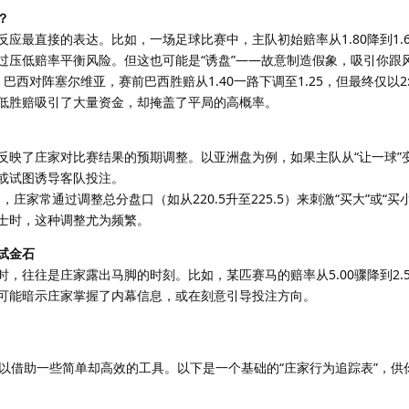
？
应最直接的表达。比如，一场足球比赛中，主队初始赔率从1.80降到1.
过压低赔率平衡风险。但这也可能是“诱盘”——故意制造假象，吸引你跟
，巴西对阵塞尔维亚，赛前巴西胜赔从1.40一路下调至1.25，但最终仅以2
低胜赔吸引了大量资金，却掩盖了平局的高概率。
反映了庄家对比赛结果的预期调整。以亚洲盘为例，如果主队从“让一球”变
或试图诱导客队投注。
，庄家常通过调整总分盘口（如从220.5升至225.5）来刺激“买大”或“买
士时，这种调整尤为频繁。
试金石
，往往是庄家露出马脚的时刻。比如，某匹赛马的赔率从5.00骤降到2.
可能暗示庄家掌握了内幕信息，或在刻意引导投注方向。
以借助一些简单却高效的工具。以下是一个基础的“庄家行为追踪表”，供