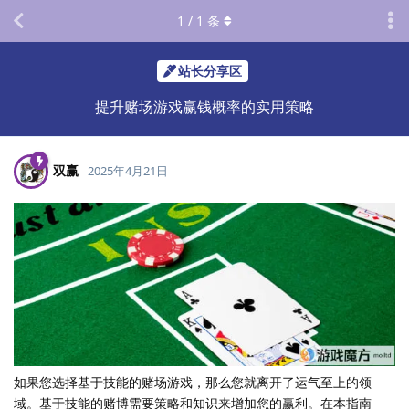
1
/
1
条
站长分享区
提升赌场游戏赢钱概率的实用策略
双赢
2025年4月21日
如果您选择基于技能的赌场游戏，那么您就离开了运气至上的领
域。基于技能的赌博需要策略和知识来增加您的赢利。在本指南