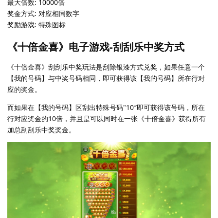
最大倍数: 10000倍
奖金方式: 对应相同数字
奖励游戏: 特殊图标
《十倍金喜》电子游戏-刮刮乐中奖方式
《十倍金喜》刮刮乐中奖玩法是刮除银漆方式兑奖，如果任意一个
【我的号码】与中奖号码相同，即可获得该【我的号码】所在行对
应的奖金。
而如果在【我的号码】区刮出特殊号码"10″即可获得该号码，所在
行对应奖金的10倍，并且是可以同时在一张《十倍金喜》获得所有
加总刮刮乐中奖奖金。