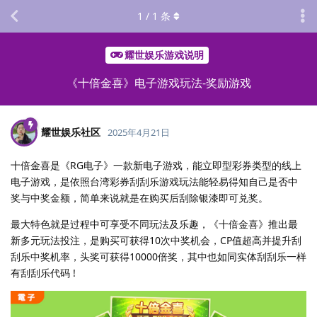
1
/
1
条
耀世娱乐游戏说明
《十倍金喜》电子游戏玩法-奖励游戏
耀世娱乐社区
2025年4月21日
十倍金喜是《RG电子》一款新电子游戏，能立即型彩券类型的线上
电子游戏，是依照台湾彩券刮刮乐游戏玩法能轻易得知自己是否中
奖与中奖金额，简单来说就是在购买后刮除银漆即可兑奖。
最大特色就是过程中可享受不同玩法及乐趣，《十倍金喜》推出最
新多元玩法投注，是购买可获得10次中奖机会，CP值超高并提升刮
刮乐中奖机率，头奖可获得10000倍奖，其中也如同实体刮刮乐一样
有刮刮乐代码 !