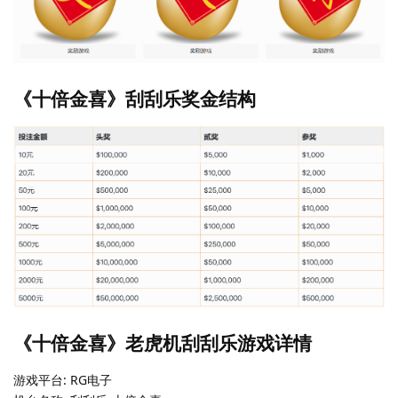
《十倍金喜》刮刮乐奖金结构
《十倍金喜》老虎机刮刮乐游戏详情
游戏平台: RG电子