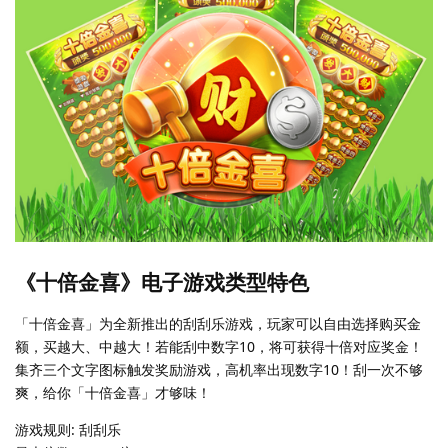
《十倍金喜》电子游戏类型特色
「十倍金喜」为全新推出的刮刮乐游戏，玩家可以自由选择购买金
额，买越大、中越大！若能刮中数字10，将可获得十倍对应奖金！
集齐三个文字图标触发奖励游戏，高机率出现数字10！刮一次不够
爽，给你「十倍金喜」才够味！
游戏规则: 刮刮乐