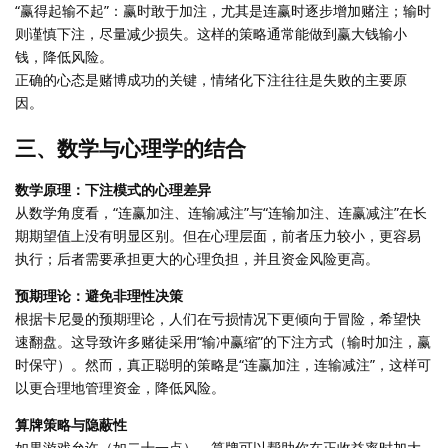
“赢得起输不起”：赢时敢于加注，尤其是连赢时逐步增加赌注；输时
则谨慎下注，尽量减少损失。这样的策略通常能做到赢大钱输小
钱，降低风险。
正确的心态是赌博成功的关键，情绪化下注往往是失败的主要原
因。
三、数学与心理学的结合
数学原理：下注模式的心理差异
从数学角度看，“连赢加注、连输减注”与“连输加注、连赢减注”在长
期期望值上没有明显区别。但在心理层面，前者压力较小，更容易
执行；后者需要承担更大的心理负担，并且资金风险更高。
预期理论：避免非理性决策
根据卡尼曼的预期理论，人们在亏损情况下更倾向于冒险，希望快
速翻盘。这导致许多赌徒采用“输冲赢缩”的下注方式（输时加注，赢
时保守）。然而，真正聪明的策略是“连赢加注，连输减注”，这样可
以更合理地管理资金，降低风险。
算牌策略与隐蔽性
如果游戏允许（如二十一点），算牌可以帮助你在正收益率时加大