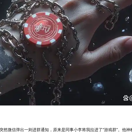
突然微信弹出一则进群通知，原来是同事小李将我拉进了“游戏群”。他神