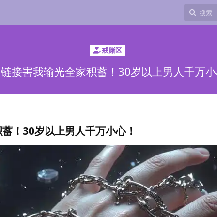
戒赌区
个链接害我输光全家积蓄！30岁以上男人千万小
蓄！30岁以上男人千万小心！