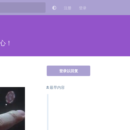
注册
登录
心！
登录以回复
最早内容