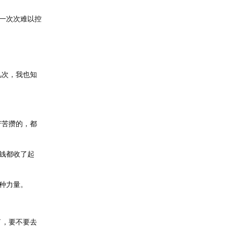
一次次难以控
几次，我也知
苦苦攒的，都
钱都收了起
种力量。
了，要不要去