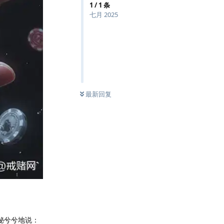
1
/
1
条
七月 2025
最新回复
秘兮兮地说：