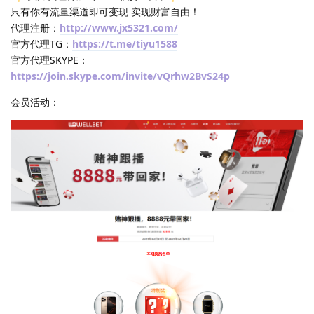
只有你有流量渠道即可变现 实现财富自由！
代理注册：
http://www.jx5321.com/
官方代理TG：
https://t.me/tiyu1588
官方代理SKYPE：
https://join.skype.com/invite/vQrhw2BvS24p
会员活动：