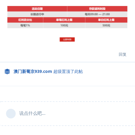
回复
澳门新葡京939.​com
超级置顶了此帖
说点什么吧...