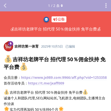
1
/
2
条
公告
💰‍吉祥坊老牌平台 招代理 50％佣金扶持 免平台费💰
吉祥坊第一体育
2025年10月5日
已编辑
‍吉祥坊老牌平台 招代理 50％佣金扶持 免
平台费
会员注册：
https://www.jx989.com:9966/aff.php?vid=1253358
首存活动专员：
https://t.me/jxaff009
‍吉祥坊老牌平台 招代理 50％佣金扶持 免平台费
诚邀个人和团队代理,SEO,网站站长,飞机群主,电销团队,主播博主合
作洽谈
实力代理再加码 50％扶持6个月