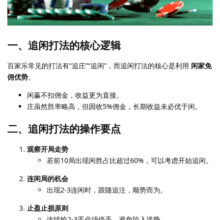
一、追闲打法的核心逻辑
百家乐常见的打法有“追庄”“追闲”，而追闲打法的核心是利用
闲家免
佣优势
。
闲赢不扣佣金，收益更为直接。
庄虽然胜率略高，但因收5%佣金，长期收益未必优于闲。
二、追闲打法的操作要点
观察开局走势
若前10局出现闲胜占比超过60%，可以考虑开始追闲。
连闲局的机会
出现2-3连闲时，跟随追注，顺势而为。
止盈止损原则
连续输2-3手必须停手，避免陷入逆势。