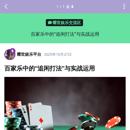
1
/
1
条
耀世娱乐交流区
百家乐中的“追闲打法”与实战运用
耀世娱乐平台
2025年10月21日
百家乐中的“追闲打法”与实战运用