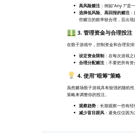
高风险赌注
：例如“Any 7
选择低风险、高回报的赌注
：
些赌注的赔率较合理，且出现
3. 管理资金与合理投注
在骰子游戏中，控制资金和合理安排
设定资金限制
：在每次游戏之
合理分配赌注
：不要把所有资
4. 使用“暗筹”策略
虽然赌场骰子游戏具有较强的随机性
策略来调整你的投注。
观察趋势
：长期观察一些有经
减少盲目跟风
：避免仅仅因为