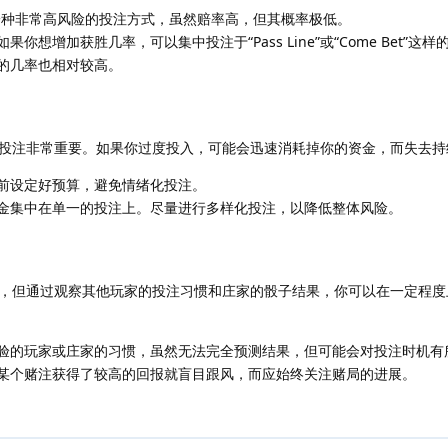
”是一种非常高风险的投注方式，虽然赔率高，但其概率极低。
如果你想增加获胜几率，可以集中投注于“Pass Line”或“Come Bet”这
的几率也相对较高。
投注非常重要。如果你过度投入，可能会迅速消耗掉你的资金，而失去持
前设定好预算，避免情绪化投注。
金集中在单一的投注上。尽量进行多样化投注，以降低整体风险。
，但通过观察其他玩家的投注习惯和庄家的骰子结果，你可以在一定程度上
验的玩家或庄家的习惯，虽然无法完全预测结果，但可能会对投注时机有
某个赌注获得了较高的回报就盲目跟风，而应始终关注赌局的进展。