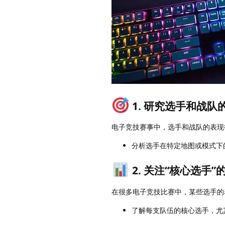
1. 研究选手和战队
电子竞技赛事中，选手和战队的表现
分析选手在特定地图或模式下
2. 关注“核心选手”
在很多电子竞技比赛中，某些选手的
了解每支队伍的核心选手，尤