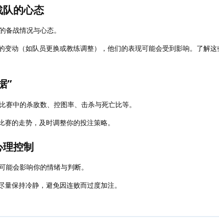
战队的心态
的备战情况与心态。
的变动（如队员更换或教练调整），他们的表现可能会受到影响。了解这
据”
比赛中的杀敌数、控图率、击杀与死亡比等。
比赛的走势，及时调整你的投注策略。
心理控制
可能会影响你的情绪与判断。
尽量保持冷静，避免因连败而过度加注。