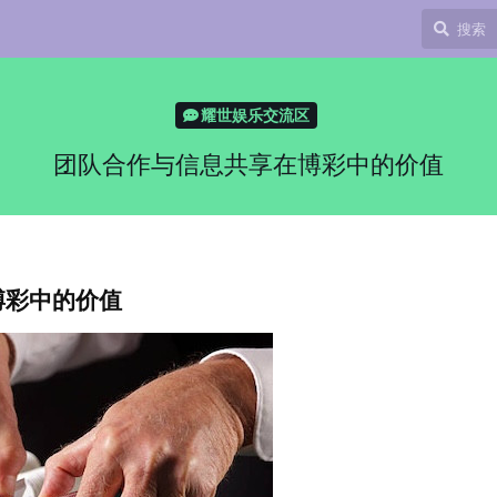
耀世娱乐交流区
团队合作与信息共享在博彩中的价值
博彩中的价值