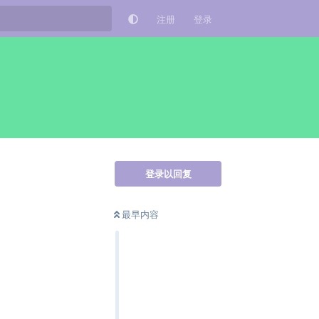
注册
登录
登录以回复
最早内容