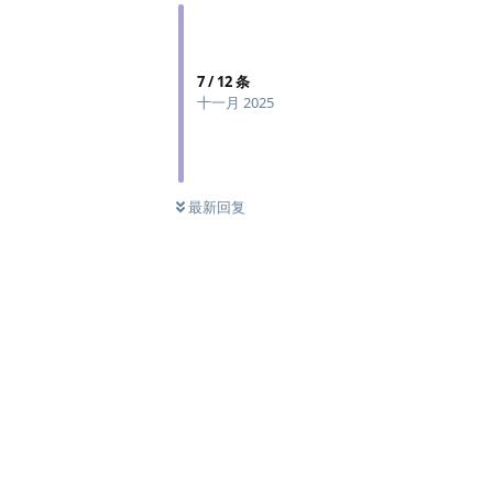
7
/
12
条
十一月 2025
最新回复