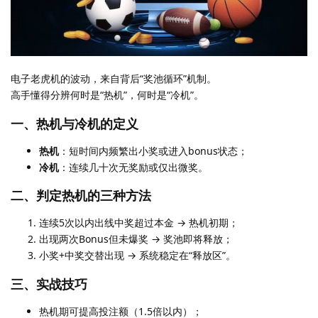
电子老虎机的波动，来自背后“奖池循环”机制。
高手懂得分辨何时是“热机”，何时是“冷机”。
一、热机与冷机的定义
热机
：短时间内频繁出小奖或进入bonus状态；
冷机
：连续几十次无奖励或仅出微奖。
二、判定热机的三种方法
连续5次以内出线中奖超过本金 → 热机初期；
出现两次Bonus但未爆奖 → 奖池即将释放；
小奖+中奖交替出现 → 系统稳定在“释放区”。
三、实战技巧
热机期可提高投注额（1.5倍以内）；