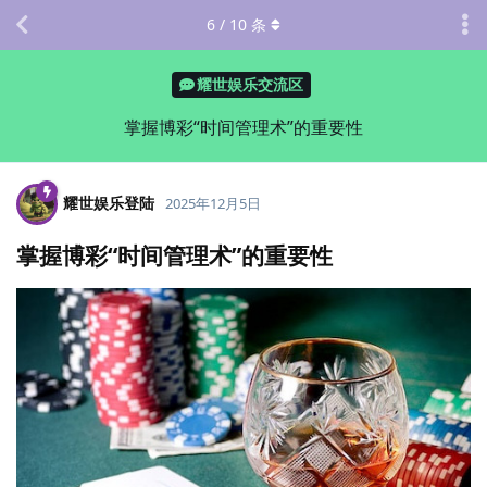
6
/
10
条
耀世娱乐交流区
掌握博彩“时间管理术”的重要性
耀世娱乐登陆
2025年12月5日
掌握博彩“时间管理术”的重要性