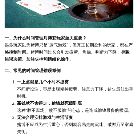
一、为什么时间管理对博彩玩家至关重要？
很多玩家以为赌博只是“运气游戏”，但真正长期盈利的玩家，都在
严
格控制时间
。赌博时间过长会引发疲劳、焦躁、判断力下降，
导致
错误决策、加注失控和情绪化操作
。
二、常见的时间管理错误举例
一上桌就是几个小时不挪窝
不间断投注，容易出现精神疲劳、注意力下降，错失最佳出手
时机。
赢钱就不舍得走，输钱就死磕到底
这种“胜不离场、败不服输”的心态，是造成输钱最多的根源。
无法合理安排游戏与生活节奏
赌博不应成为生活重心，否则就容易走向沉迷、破财乃至家庭
失衡。