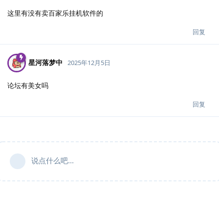
这里有没有卖百家乐挂机软件的
回复
星河落梦中
2025年12月5日
论坛有美女吗
回复
说点什么吧...