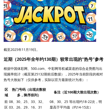
截至2025年11月19日。
近期（2025年全年约130期）较常出现的“热号”参考
根据中国体彩网、500.com、中彩网等权威渠道的综合走势图与出
现频率统计（截至第25132期前后数据），2025年当前阶段的相对
热号大致如下（仅供参考，实际以官方最新统计为准）：
区
热门号码（出现次数较
备注（近100期大致出现次数）
域
多，降序排列）
前
08、30、25、33、32、
08、30、25 等出现约18-22次，明
区
03、26、29、16、31
显高于平均值（约14-15次）