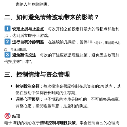
家陷入的危险陷阱。
二、如何避免情绪波动带来的影响？
设定止损与止盈点
：每次开始之前设定好最大的亏损点和盈利
点，达到后立即停止游戏。
进行自我冷静调整
：在连续输几局后，暂停10
15分钟，重新调整心
态，再返回投注。
避免翻倍投注
：每次的下注应该是理性决策，避免因连败而加
倍投注来“回本”。
三、控制情绪与资金管理
控制投注金额
：每次投注金额应控制在总资金的5%以内，以
便在波动中保持较长时间的生存期。
调整心理预期
：电子博彩的本质是随机的，不可能每局都赢。
调整心态，接受输赢常态，是盈利的前提。
结语
电子博彩的核心在于
情绪控制与理性决策
。学会控制自己的心理周