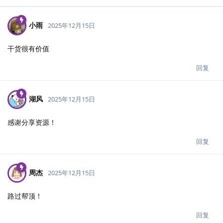
小雨
2025年12月15日
干货很有价值
回复
湖风
2025年12月15日
感谢分享资源！
回复
周杰
2025年12月15日
路过帮顶！
回复