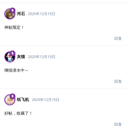
河石
2025年12月15日
神贴预定！
回复
灰猫
2025年12月15日
继续潜水中～
回复
纸飞机
2025年12月15日
好帖，收藏了！
回复