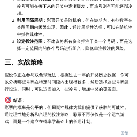
冷号可能在接下来的开奖中逐渐爆发，而热号则有可能逐渐冷
却。
利用间隔周期
：彩票开奖是随机的，但在短期内，有些数字在
某段周期内频繁出现。因此，通过周期性选择，可以在随机性
中抓住规律性。
设定投注范围
：不建议将所有资金押注于某一个号码，而是选
择一定范围内的多个号码进行组合，降低单注投注的风险。
三、实战策略
假设你正在参与双色球玩法，根据过去一年的开奖历史数据，你可
以分析哪些号码在特定时间段内出现得较多，然后选择这些号码进
行投注。同时，可以适当加入一些冷号，增加中奖的覆盖面。
结语
：
彩票的概率是公平的，但周期性规律为我们提供了获胜的可能性。
通过理性地分析和合理的投注策略，彩票不再仅仅是一个运气游
戏，而是一个建立在概率学基础上的长期计划。
回复