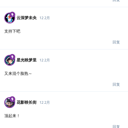
云深梦未央
12 2月
支持下吧
回复
星光映梦里
12 2月
又来混个脸熟～
回复
花影映长街
12 2月
顶起来！
回复