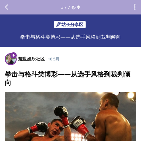
3
/
7
条
站长分享区
拳击与格斗类博彩——从选手风格到裁判倾向
耀世娱乐社区
18 5月
拳击与格斗类博彩——从选手风格到裁判倾
向