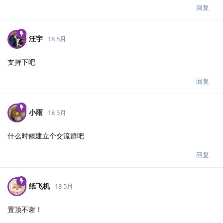
回复
汪宇
18 5月
支持下吧
回复
小雨
18 5月
什么时候建立个交流群吧
回复
纸飞机
18 5月
置顶不谢！