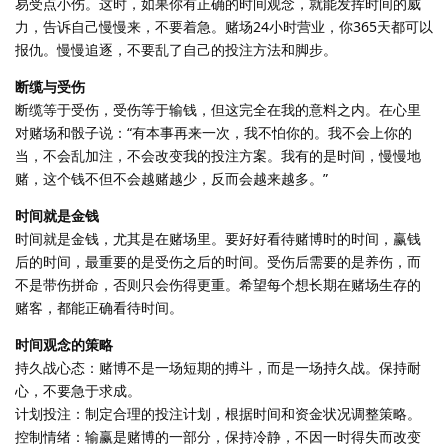
易受点小伤。这时，如果你有正确的时间观念，就能发挥时间的威
力，告诉自己慢慢来，不要着急。赌场24小时营业，你365天都可以
报仇。慢慢追逐，不要乱了自己的投注方法和脚步。
断缆与受伤
断缆等于受伤，受伤等于输钱，但这完全在我的意料之内。在心里
对赌场和骰子说：“有本事再来一次，我不怕你的。我不会上你的
当，不会乱加注，不会改变我的投注方案。我有的是时间，慢慢地
赌，这个钱不但不会越赌越少，反而会越来越多。”
时间就是金钱
时间就是金钱，尤其是在赌场里。要好好看待赌博时的时间，赢钱
后的时间，最重要的是受伤之后的时间。受伤后需要的是养伤，而
不是带伤拼命，否则只会伤得更重。希望每个想长期在赌场生存的
赌客，都能正确看待时间。
时间观念的策略
持久战心态：赌博不是一场短期的搏斗，而是一场持久战。保持耐
心，不要急于求成。
计划投注：制定合理的投注计划，根据时间和资金状况调整策略。
控制情绪：输赢是赌博的一部分，保持冷静，不因一时得失而改变