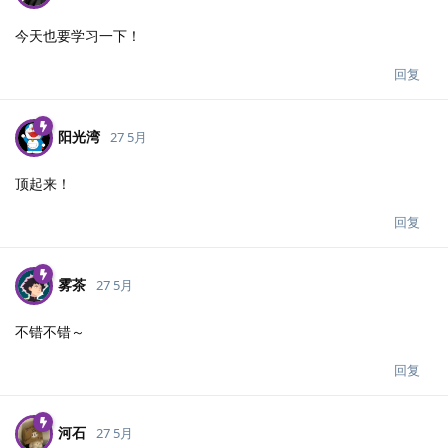
今天也要学习一下！
回复
阳光湾
27 5月
顶起来！
回复
雾茶
27 5月
不错不错～
回复
河石
27 5月