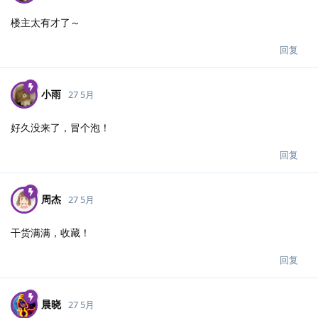
楼主太有才了～
回复
小雨
27 5月
好久没来了，冒个泡！
回复
周杰
27 5月
干货满满，收藏！
回复
晨晓
27 5月