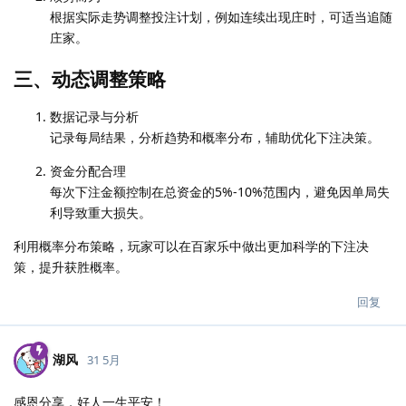
根据实际走势调整投注计划，例如连续出现庄时，可适当追随
庄家。
三、动态调整策略
数据记录与分析
记录每局结果，分析趋势和概率分布，辅助优化下注决策。
资金分配合理
每次下注金额控制在总资金的5%-10%范围内，避免因单局失
利导致重大损失。
利用概率分布策略，玩家可以在百家乐中做出更加科学的下注决
策，提升获胜概率。
回复
湖风
31 5月
感恩分享，好人一生平安！