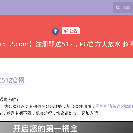
公告
512.com】注册即送512，PG官方大放水 超
512官网
通知为准）
于为会员打造更具价值的娱乐体验，新会员注册后，
即可申请首存5元送
制，赠送名额不限，机会难得，快邀请好友一起加入吧