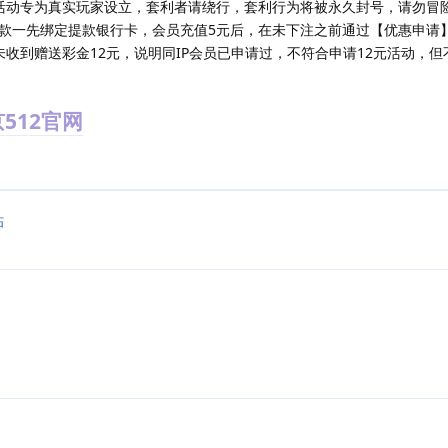
活动专为真实玩家设立，套利者请绕行，套利行为将被永久封号，请勿冒
款一先绑定提款银行卡，会员充值5元后，在未下注之前通过【优惠申请
收到赠送彩金12元，说明同IP会员已申请过，不符合申请12元活动，但
512官网
帖