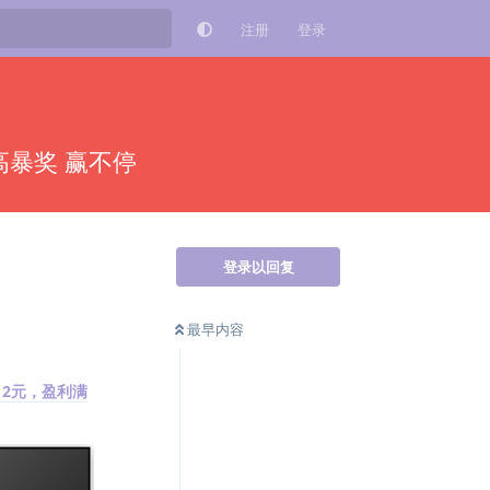
注册
登录
高暴奖 赢不停
登录以回复
最早内容
12元，盈利满