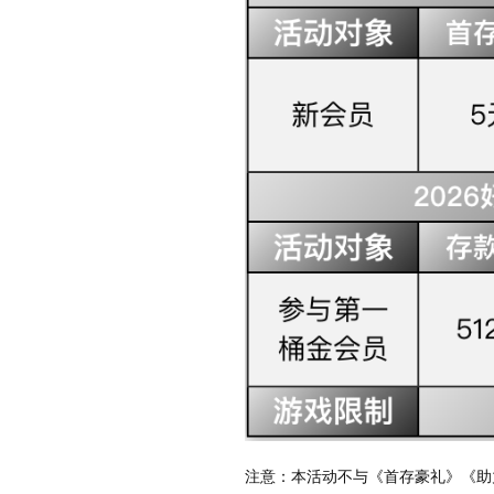
注意：本活动不与《首存豪礼》《助