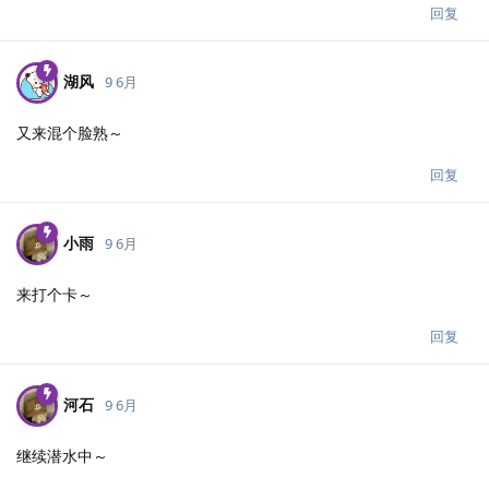
回复
湖风
9 6月
又来混个脸熟～
回复
小雨
9 6月
来打个卡～
回复
河石
9 6月
继续潜水中～