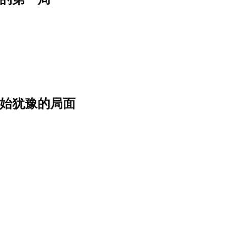
始犹豫的局面