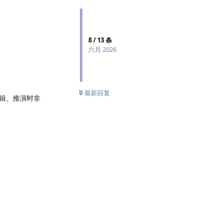
8
/
13
条
六月 2026
最新回复
辑、推演时非