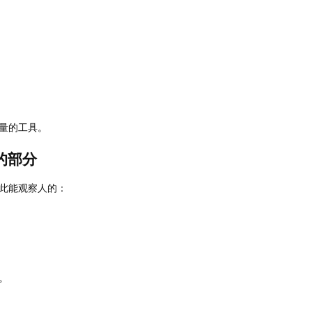
量的工具。
的部分
此能观察人的：
。