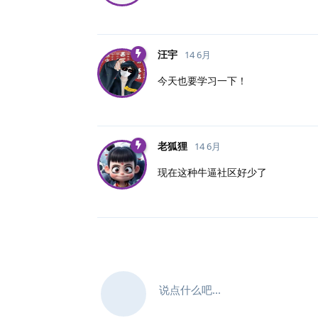
汪宇
14 6月
今天也要学习一下！
老狐狸
14 6月
现在这种牛逼社区好少了
说点什么吧...