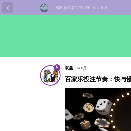
合作联系TG:@hezuo1818
双赢
14 6月
百家乐投注节奏：快与