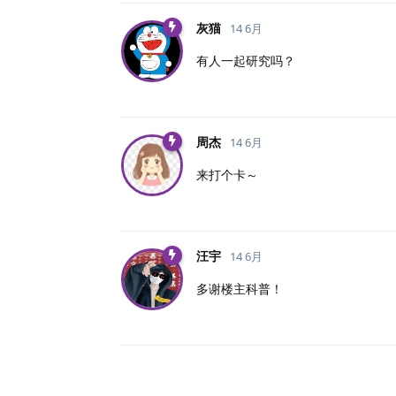
灰猫
14 6月
有人一起研究吗？
周杰
14 6月
来打个卡～
汪宇
14 6月
多谢楼主科普！