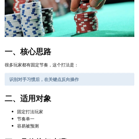
一、核心思路
很多玩家都有固定节奏，这个打法是：
识别对手习惯后，在关键点反向操作
二、适用对象
固定打法玩家
节奏单一
容易被预测