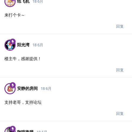
纸飞机
18 6月
来打个卡～
回复
阳光湾
18 6月
楼主牛，感谢提供！
回复
安静的房间
18 6月
支持老哥，支持论坛
回复
咖啡跑腿
18 6月