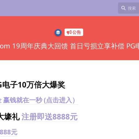
公告
com 19周年庆典大回馈 首日亏损立享补偿 P
G电子10万倍大爆奖
金 赢钱就在一秒 (点击进入）
大壕礼
注册即送8888元
888元