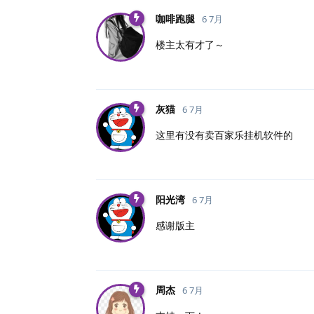
咖啡跑腿
6 7月
楼主太有才了～
灰猫
6 7月
这里有没有卖百家乐挂机软件的
阳光湾
6 7月
感谢版主
周杰
6 7月