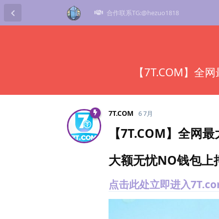
合作联系TG:@hezuo1818
【7T.COM】全
7T.​COM
6 7月
【7T.COM】全网最
大额无忧NO钱包上押
点击此处立即进入7T.c