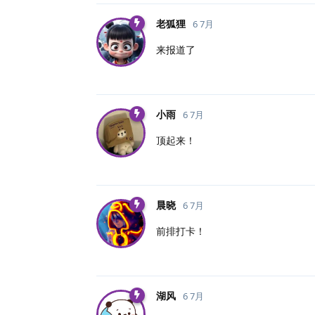
老狐狸
6 7月
来报道了
小雨
6 7月
顶起来！
晨晓
6 7月
前排打卡！
湖风
6 7月