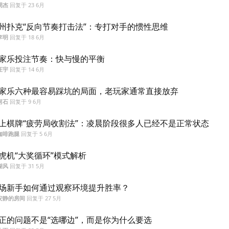
周杰
回复于
23 6月
州扑克“反向节奏打击法”：专打对手的惯性思维
李明
回复于
18 6月
家乐投注节奏：快与慢的平衡
汪宇
回复于
14 6月
家乐六种最容易踩坑的局面，老玩家通常直接放弃
河石
回复于
9 6月
上棋牌“疲劳局收割法”：凌晨阶段很多人已经不是正常状态
咖啡跑腿
回复于
5 6月
虎机“大奖循环”模式解析
湖风
回复于
31 5月
场新手如何通过观察环境提升胜率？
安静的房间
回复于
27 5月
正的问题不是“选哪边”，而是你为什么要选