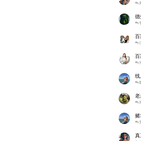
德
百
百
线
老
赌
真