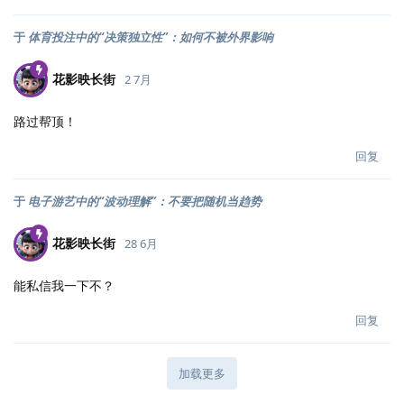
于
体育投注中的“决策独立性”：如何不被外界影响
花影映长街
2 7月
路过帮顶！
回复
于
电子游艺中的“波动理解”：不要把随机当趋势
花影映长街
28 6月
能私信我一下不？
回复
加载更多